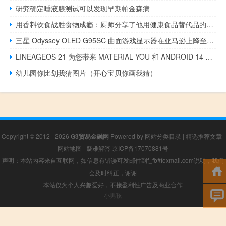
研究确定唾液腺测试可以发现早期帕金森病
用香料饮食战胜食物成瘾：厨师分享了他用健康食品替代品的成功故事
三星 Odyssey OLED G95SC 曲面游戏显示器在亚马逊上降至历史最低价 799 美元
LINEAGEOS 21 为您带来 MATERIAL YOU 和 ANDROID 14 功能
幼儿园你比划我猜图片（开心宝贝你画我猜）
Copyright © 2012 - 2026
G3贸易金融网
Powered by
网站分类目录
|
精选推荐文章
|
网站地图
|
疑难解答
京ICP备17070881号
声明：本站内容来自互联网，如信息有错误可发邮件到f_fb#foxmail.com说明，我们
会及时纠正，谢谢
本站仅为个人兴趣爱好，不接盈利性广告及商业合作
小男孩