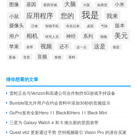
大脑
图像
基因
小米
墨西哥城
大阪
如果您
我是
应用程序
您的
我来
小鼠
摄像头
版本
日食
智能手机
有史以来
桌面
气味
美元
相机
用户
神经
系列
研究人员
细胞
视频
这是
苹果
还不
表带
这一点
都是
音频
配备
音质
食物
香料
猜你想看的文章
雷蛇正在与Verizon和高通公司合作制作5G游戏手持设备
Bumble现允许用户在约会资料中添加30秒的音频提示
GoPro发布全新Hero 11 Black和Hero 11 Black Mini
三星为 Galaxy Watch 4 和 5 推出新的坚固表带
Quest v62 更新通过手势 空间视频吸引 Vision Pro 的潜在买家