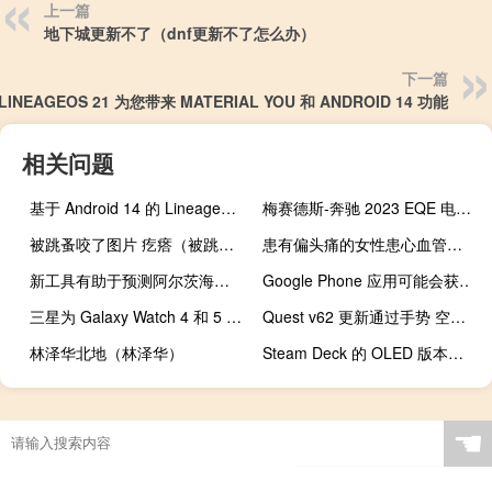
上一篇
地下城更新不了（dnf更新不了怎么办）
下一篇
LINEAGEOS 21 为您带来 MATERIAL YOU 和 ANDROID 14 功能
相关问题
基于 Android 14 的 LineageOS 21 首次亮相 带来更新的应用程序和其他改进
梅赛德斯-奔驰 2023 EQE 电动轿车起价为 7.5 万美元
被跳蚤咬了图片 疙瘩（被跳蚤咬了图片）
患有偏头痛的女性患心血管疾病和死亡的风险更高
新工具有助于预测阿尔茨海默病的进展
Google Phone 应用可能会获得类似 FaceTime 的功能
三星为 Galaxy Watch 4 和 5 推出新的坚固表带
Quest v62 更新通过手势 空间视频吸引 Vision Pro 的潜在买家
林泽华北地（林泽华）
Steam Deck 的 OLED 版本在 HDR 模式下以最大亮度使用 750 小时后出现明显的烧屏现象
☚