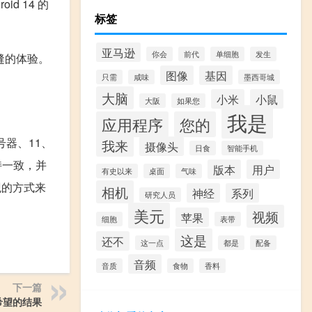
id 14 的
标签
亚马逊
你会
前代
单细胞
发生
无缝的体验。
图像
基因
只需
咸味
墨西哥城
大脑
小米
小鼠
大阪
如果您
我是
应用程序
您的
拨号器、11、
我来
摄像头
日食
智能手机
保持一致，并
版本
用户
有史以来
桌面
气味
观的方式来
相机
神经
系列
研究人员
美元
视频
苹果
细胞
表带
这是
还不
这一点
都是
配备
音频
音质
食物
香料
下一篇
希望的结果