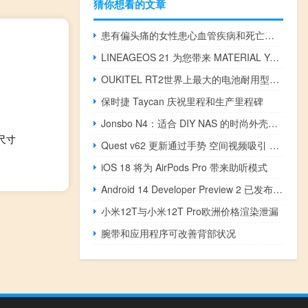
猜你想看的文章
患有偏头痛的女性患心血管疾病和死亡的风险更高
LINEAGEOS 21 为您带来 MATERIAL YOU 和 ANDROID 14 功能
OUKITEL RT2世界上最大的电池耐用型平板电脑将于9月推出
保时捷 Taycan 庆祝里程和生产里程碑
Jonsbo N4：适合 DIY NAS 的时尚外壳和专用 GPU 支持
的尺寸
Quest v62 更新通过手势 空间视频吸引 Vision Pro 的潜在买家
iOS 18 将为 AirPods Pro 带来助听模式
Android 14 Developer Preview 2 已发布 具有选定的照片访问权限和其他更改
小米12T与小米12T Pro欧洲价格渲染泄漏
腕带和应用程序可改善背部状况