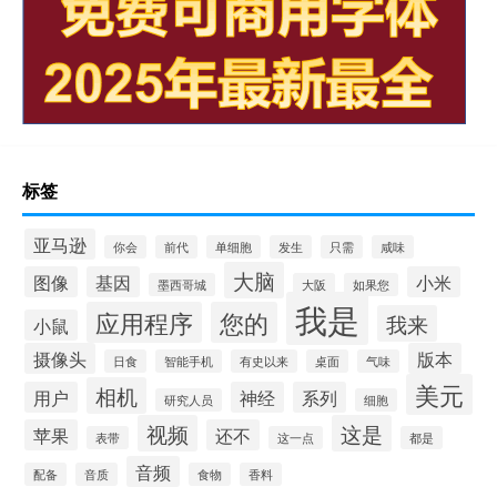
标签
亚马逊
你会
前代
单细胞
发生
只需
咸味
大脑
图像
基因
小米
墨西哥城
大阪
如果您
我是
应用程序
您的
我来
小鼠
摄像头
版本
日食
智能手机
有史以来
桌面
气味
美元
相机
用户
神经
系列
研究人员
细胞
视频
这是
苹果
还不
表带
这一点
都是
音频
配备
音质
食物
香料