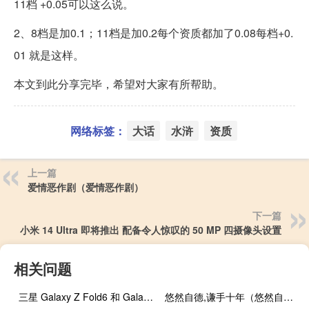
11档 +0.05可以这么说。
2、8档是加0.1；11档是加0.2每个资质都加了0.08每档+0.
01 就是这样。
本文到此分享完毕，希望对大家有所帮助。
网络标签：
大话
水浒
资质
上一篇
爱情恶作剧（爱情恶作剧）
下一篇
小米 14 Ultra 即将推出 配备令人惊叹的 50 MP 四摄像头设置
相关问题
三星 Galaxy Z Fold6 和 Galaxy Z Flip6 传言将比平常更早推出
悠然自德,谦手十年（悠然自德 谦手十年）