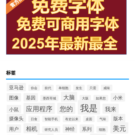
标签
亚马逊
你会
前代
单细胞
发生
只需
咸味
大脑
图像
基因
小米
墨西哥城
大阪
如果您
我是
应用程序
您的
我来
小鼠
摄像头
版本
日食
智能手机
有史以来
桌面
气味
美元
相机
用户
神经
系列
研究人员
细胞