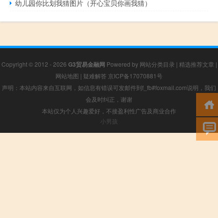
幼儿园你比划我猜图片（开心宝贝你画我猜）
Copyright © 2012 - 2026
G3贸易金融网
Powered by
网站分类目录
|
精选推荐文章
|
网站地图
|
疑难解答
京ICP备17070881号
声明：本站内容来自互联网，如信息有错误可发邮件到f_fb#foxmail.com说明，我们
会及时纠正，谢谢
本站仅为个人兴趣爱好，不接盈利性广告及商业合作
小男孩