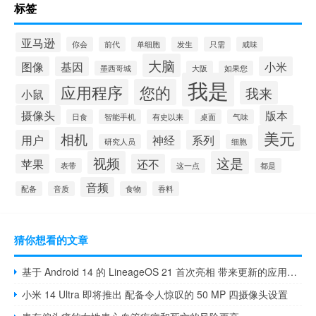
标签
亚马逊
你会
前代
单细胞
发生
只需
咸味
大脑
图像
基因
小米
墨西哥城
大阪
如果您
我是
应用程序
您的
我来
小鼠
摄像头
版本
日食
智能手机
有史以来
桌面
气味
美元
相机
用户
神经
系列
研究人员
细胞
视频
这是
苹果
还不
表带
这一点
都是
音频
配备
音质
食物
香料
猜你想看的文章
基于 Android 14 的 LineageOS 21 首次亮相 带来更新的应用程序和其他改进
小米 14 Ultra 即将推出 配备令人惊叹的 50 MP 四摄像头设置