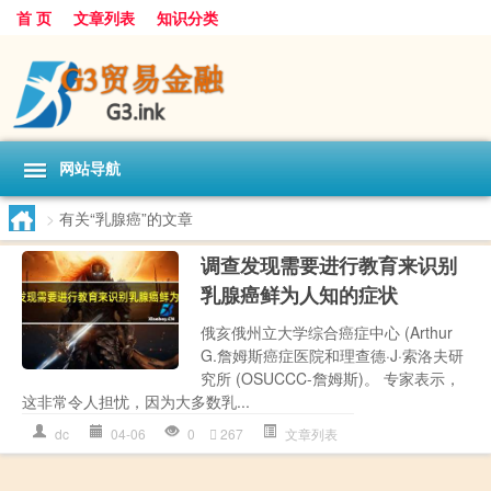
首 页
文章列表
知识分类
网站导航
>
有关“乳腺癌”的文章
调查发现需要进行教育来识别
乳腺癌鲜为人知的症状
俄亥俄州立大学综合癌症中心 (Arthur
G.詹姆斯癌症医院和理查德·J·索洛夫研
究所 (OSUCCC-詹姆斯)。 专家表示，
这非常令人担忧，因为大多数乳...
dc
04-06
0
267
文章列表