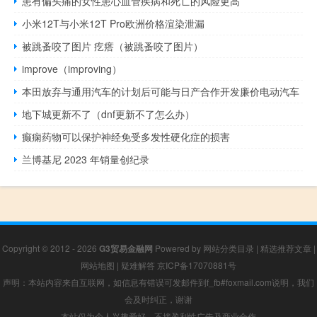
患有偏头痛的女性患心血管疾病和死亡的风险更高
小米12T与小米12T Pro欧洲价格渲染泄漏
被跳蚤咬了图片 疙瘩（被跳蚤咬了图片）
improve（improving）
本田放弃与通用汽车的计划后可能与日产合作开发廉价电动汽车
地下城更新不了（dnf更新不了怎么办）
癫痫药物可以保护神经免受多发性硬化症的损害
兰博基尼 2023 年销量创纪录
Copyright © 2012 - 2026
G3贸易金融网
Powered by
网站分类目录
|
精选推荐文章
|
网站地图
|
疑难解答
京ICP备17070881号
声明：本站内容来自互联网，如信息有错误可发邮件到f_fb#foxmail.com说明，我们
会及时纠正，谢谢
本站仅为个人兴趣爱好，不接盈利性广告及商业合作